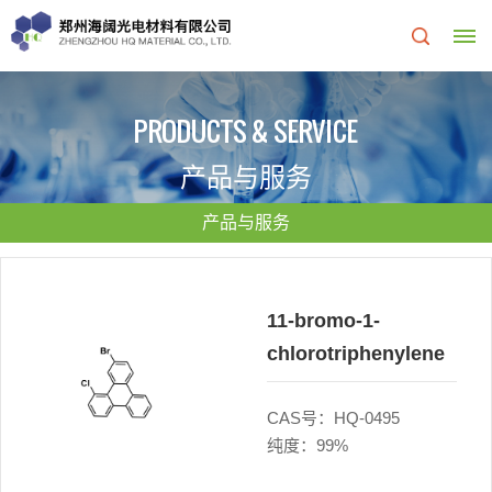
首
PRODUCTS & SERVICE
页
产品与服务
关
产品与服务
于
我
11-bromo-1-
chlorotriphenylene
们
关
研
CAS号：HQ-0495
纯度：99%
于
发