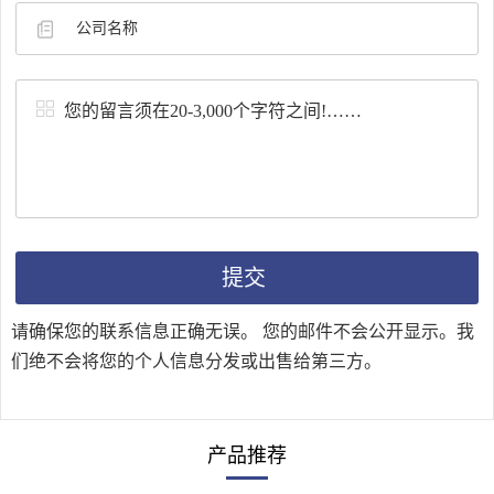
体
制
生
QA
FAQ
有
产
QC
新
机
中
闻
膦
心
中
配
荣
心
体
誉
公
联
医
请确保您的联系信息正确无误。 您的邮件不会公开显示。我
与
司
系
药
们绝不会将您的个人信息分发或出售给第三方。
资
新
我
中
质
闻
们
产品推荐
间
行