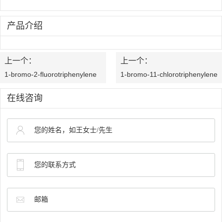
海
中
产品介绍
阔
心
产
企
上一个：
上一个：
品
业
1-bromo-2-fluorotriphenylene
1-bromo-11-chlorotriphenylene
与
文
在线咨询
服
化
务
发
OLED
质
展
中
量
历
间
控
程