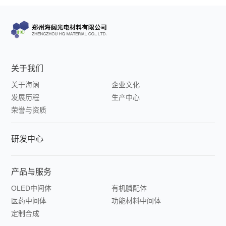
体
业
功
新
能
关于我们
闻
材
关于海阔
企业文化
发展历程
生产中心
料
荣誉与资质
中
研发中心
间
体
产品与服务
OLED中间体
有机膦配体
定
医药中间体
功能材料中间体
定制合成
制