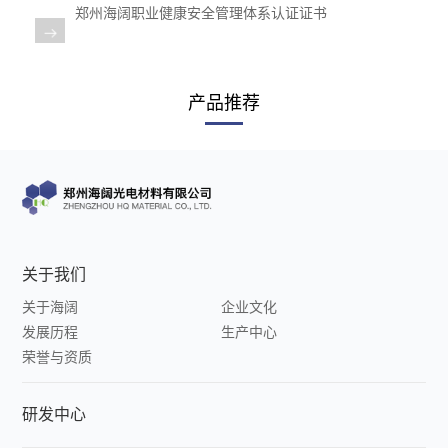
海
中
郑州海阔职业健康安全管理体系认证证书
阔
心
产
产品推荐
企
品
业
与
文
服
化
关于我们
务
发
关于海阔
企业文化
OLED
质
发展历程
生产中心
展
荣誉与资质
中
量
历
间
控
研发中心
程