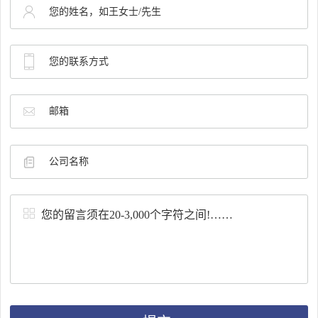
体
制
生
QA
FAQ
有
产
QC
新
机
中
闻
膦
心
中
配
荣
心
体
誉
公
联
医
与
司
系
药
资
新
我
中
质
闻
们
间
行