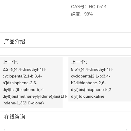
海
中
CAS号：HQ-0514
纯度：98%
阔
心
产
企
品
产品介绍
业
与
文
上一个：
上一个：
服
2,2'-(((4,4-dimethyl-4H-
5,5'-((4,4-dimethyl-4H-
化
cyclopenta[2,1-b:3,4-
cyclopenta[2,1-b:3,4-
务
b']dithiophene-2,6-
b']dithiophene-2,6-
发
diyl)bis(thiophene-5,2-
diyl)bis(thiophene-5,2-
OLED
质
diyl))bis(methaneylylidene))bis(1H-
diyl))diquinoxaline
展
indene-1,3(2H)-dione)
中
量
历
在线咨询
间
控
程