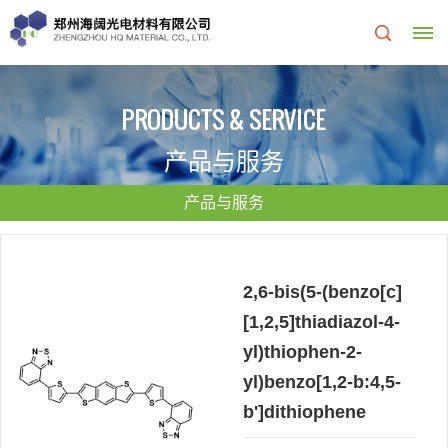
首
PRODUCTS & SERVICE
页
产品与服务
关
产品与服务
于
我
2,6-bis(5-(benzo[c]
[1,2,5]thiadiazol-4-
们
yl)thiophen-2-
关
研
yl)benzo[1,2-b:4,5-
b']dithiophene
于
发